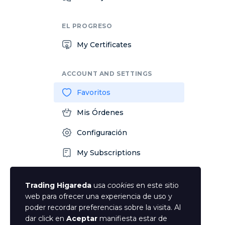
EL PROGRESO
My Certificates
ACCOUNT AND SETTINGS
Favoritos
Mis Órdenes
Configuración
My Subscriptions
Log Out
Trading Higareda
usa
cookies
en este sitio
web para ofrecer una experiencia de uso y
Tiene una pregunta?
poder recordar preferencias sobre la visita. Al
dar click en
Aceptar
manifiesta estar de