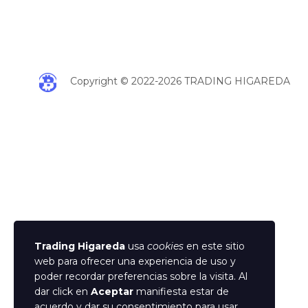
Copyright © 2022-2026 TRADING HIGAREDA
Trading Higareda
usa
cookies
en este sitio
web para ofrecer una experiencia de uso y
poder recordar preferencias sobre la visita. Al
dar click en
Aceptar
manifiesta estar de
acuerdo y dar su consentimiento para usar