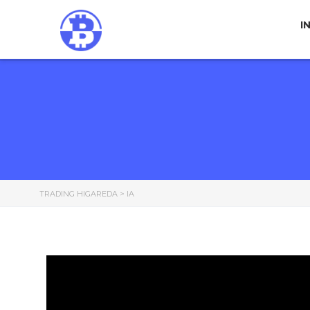
I
TRADING HIGAREDA
>
IA