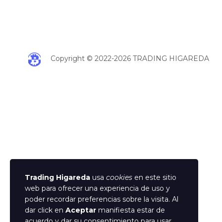
Copyright © 2022-2026 TRADING HIGAREDA
Trading Higareda
usa
cookies
en este sitio
web para ofrecer una experiencia de uso y
poder recordar preferencias sobre la visita. Al
dar click en
Aceptar
manifiesta estar de
acuerdo y dar su consentimiento para usar